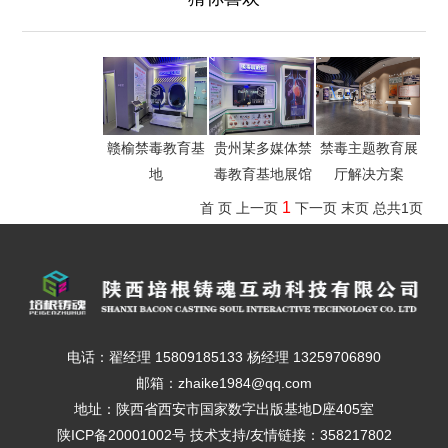
赣榆禁毒教育基
贵州某多媒体禁
禁毒主题教育展
地
毒教育基地展馆
厅解决方案
1
首 页
上一页
下一页
末页
总共
1
页
电话：翟经理 15809185133 杨经理 13259706890
邮箱：zhaike1984@qq.com
地址：陕西省西安市国家数字出版基地D座405室
陕ICP备20001002号
技术支持/友情链接：358217802