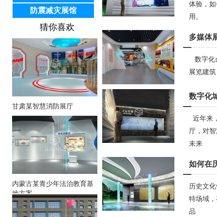
体验，如
防震减灾展馆
用。
猜你喜欢
多媒体
数字化企
展览建筑
数字化
甘肃某智慧消防展厅
近年来，
厅，对智
未来
如何在
内蒙古某青少年法治教育基
历史文化
地方案
特场域，
品