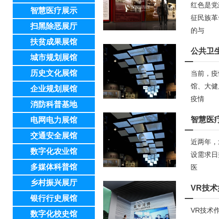
红色是党
智慧医疗展示
征民族革
扫黑除恶展厅
的与
扶贫成果展馆
公共卫
城市规划展馆
历史文化展馆
当前，疫
馆、大健
企业规划展馆
疫情
消防科普基地
智慧医
电网电力展馆
交通安全展馆
近两年，
数字化农业馆
设需求日
多媒体科普馆
医
乡村振兴展厅
VR技
银行行史展馆
VR技术
数字化校史馆