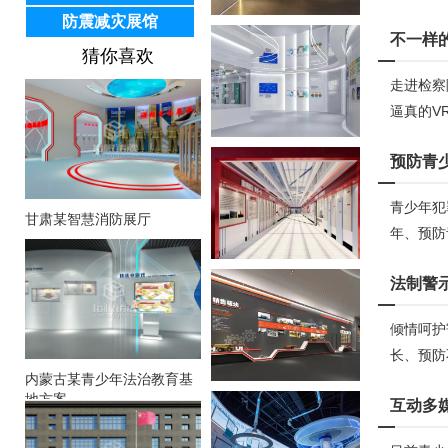
防震减灾展馆
不一样
猜你喜欢
走进检察
逼真的VR
预防青
青少年犯
甘肃某智慧消防展厅
年、预防
法制警
倾情呵护
长、预防
内蒙古某青少年法治教育基
地方案
互动多