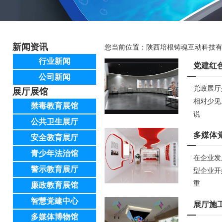
新闻资讯
您当前位置：
陕西培根铸魂互动科技
行业新闻
党建红
公司新闻
党政展厅
展厅展馆
相对少见
禁毒教育展馆
说
公共卫生展厅
多媒体
安全教育展厅
青少年法治馆
在企业发
警示教育展厅
型企业开
重
廉政教育展馆
智慧党建中心
展厅施
多媒体博物馆