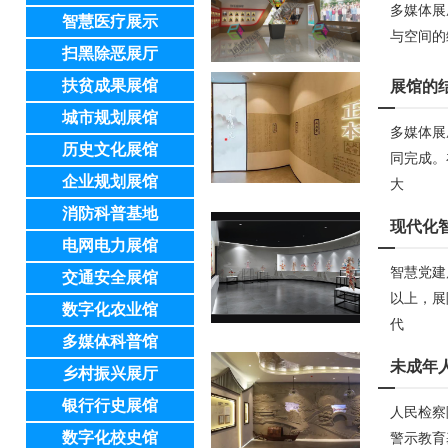
多媒体展
智慧医疗展示
与空间的
扫黑除恶展厅
扶贫成果展馆
展馆的
城市规划展馆
多媒体展
历史文化展馆
同完成。
企业规划展馆
大
消防科普基地
现代化
电网电力展馆
智慧党建
交通安全展馆
以上，展
数字化农业馆
代
多媒体科普馆
未成年
乡村振兴展厅
银行行史展馆
人民检察
数字化校史馆
警示教育