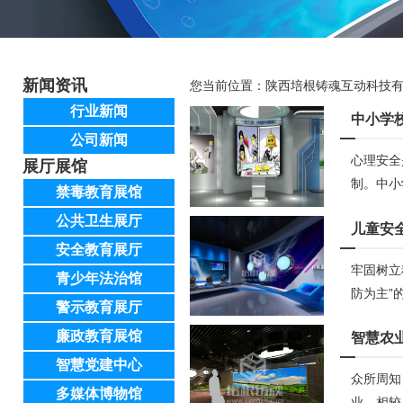
新闻资讯
您当前位置：
陕西培根铸魂互动科技
行业新闻
中小学
公司新闻
心理安全
展厅展馆
制。中小
禁毒教育展馆
公共卫生展厅
儿童安
安全教育展厅
牢固树立
青少年法治馆
防为主”
警示教育展厅
廉政教育展馆
智慧农
智慧党建中心
众所周知
多媒体博物馆
业，相较