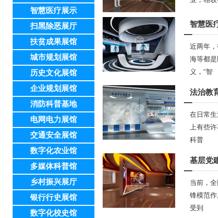
智慧医疗展示
智慧医
扫黑除恶展厅
扶贫成果展馆
近两年，
城市规划展馆
海等都是
义，“智
历史文化展馆
企业规划展馆
法治教
消防科普基地
在日常生
电网电力展馆
上有些许
交通安全展馆
科普
数字化农业馆
基层党
多媒体科普馆
乡村振兴展厅
当前，全
锋模范作
银行行史展馆
受到
数字化校史馆