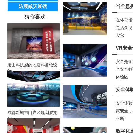
防震减灾展馆
当全息
猜你喜欢
在体育馆
是活久见
实它
VR安
安全是企
唐山科技感的地震科普馆设
个安全教
计
体验区
安全体
安全体验
家安全，
成都新城市门户区规划展览
馆
不断
数字化