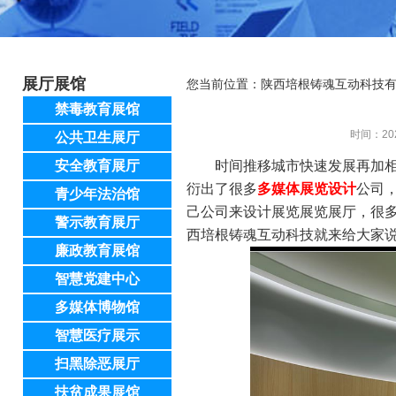
展厅展馆
您当前位置：
陕西培根铸魂互动科技
禁毒教育展馆
时间：20
公共卫生展厅
安全教育展厅
时间推移城市快速发展再加
衍出了很多
多媒体展览设计
公司
青少年法治馆
己公司来设计展览展览展厅，很
警示教育展厅
西培根铸魂互动科技就来给大家说
廉政教育展馆
智慧党建中心
多媒体博物馆
智慧医疗展示
扫黑除恶展厅
扶贫成果展馆