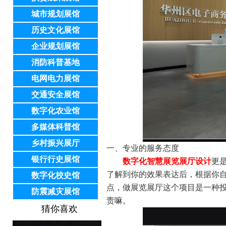
城市规划展馆
历史文化展馆
企业规划展馆
消防科普基地
电网电力展馆
交通安全展馆
数字化农业馆
多媒体科普馆
乡村振兴展厅
一、专业的服务态度
银行行史展馆
数字化智慧展览展厅设计
更
了解到你的效果表达后，根据你
数字化校史馆
点，做展览展厅这个项目是一种
防震减灾展馆
责嘛。
猜你喜欢