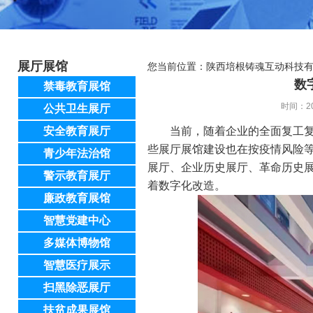
展厅展馆
您当前位置：
陕西培根铸魂互动科技
数
禁毒教育展馆
时间：20
公共卫生展厅
安全教育展厅
当前，随着企业的全面复工
些展厅展馆建设也在按疫情风险
青少年法治馆
展厅、企业历史展厅、革命历史
警示教育展厅
着数字化改造。
廉政教育展馆
智慧党建中心
多媒体博物馆
智慧医疗展示
扫黑除恶展厅
扶贫成果展馆