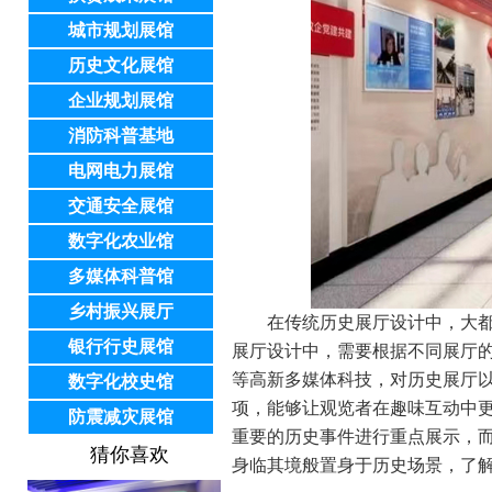
城市规划展馆
历史文化展馆
企业规划展馆
消防科普基地
电网电力展馆
交通安全展馆
数字化农业馆
多媒体科普馆
乡村振兴展厅
在传统历史展厅设计中，大
银行行史展馆
展厅设计中，需要根据不同展厅
等高新多媒体科技，对历史展厅
数字化校史馆
项，能够让观览者在趣味互动中
防震减灾展馆
重要的历史事件进行重点展示，
猜你喜欢
身临其境般置身于历史场景，了