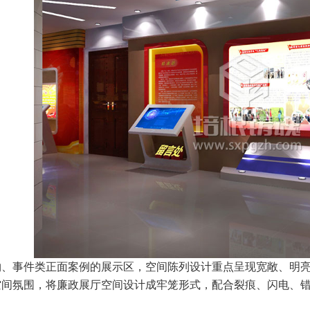
物、事件类正面案例的展示区，空间陈列设计重点呈现宽敞、明
空间氛围，将廉政展厅空间设计成牢笼形式，配合裂痕、闪电、