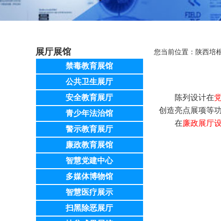
展厅展馆
您当前位置：
陕西培
禁毒教育展馆
公共卫生展厅
安全教育展厅
陈列设计在
创造亮点展项等
青少年法治馆
在
廉政展厅
警示教育展厅
廉政教育展馆
智慧党建中心
多媒体博物馆
智慧医疗展示
扫黑除恶展厅