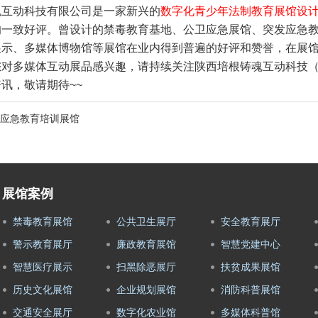
魂互动科技有限公司是一家新兴的
数字化青少年法制教育展馆设
的一致好评。曾设计的禁毒教育基地、公卫应急展馆、突发应急
展示、多媒体博物馆等展馆在业内得到普遍的好评和赞誉，在展
多媒体互动展品感兴趣，请持续关注陕西培根铸魂互动科技（http:/
讯，敬请期待~~
应急教育培训展馆
展馆案例
禁毒教育展馆
公共卫生展厅
安全教育展厅
警示教育展厅
廉政教育展馆
智慧党建中心
智慧医疗展示
扫黑除恶展厅
扶贫成果展馆
历史文化展馆
企业规划展馆
消防科普展馆
交通安全展厅
数字化农业馆
多媒体科普馆