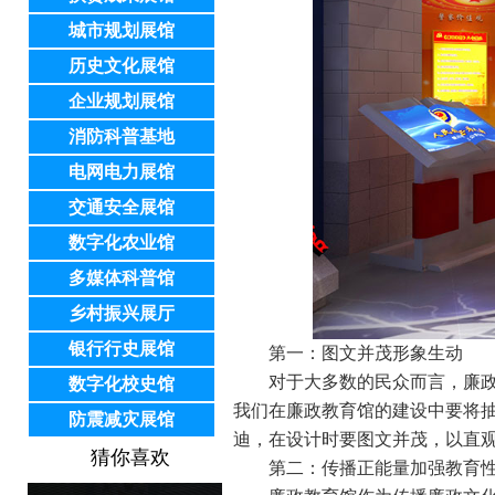
城市规划展馆
历史文化展馆
企业规划展馆
消防科普基地
电网电力展馆
交通安全展馆
数字化农业馆
多媒体科普馆
乡村振兴展厅
银行行史展馆
第一：图文并茂形象生动
对于大多数的民众而言，廉
数字化校史馆
我们在廉政教育馆的建设中要将
防震减灾展馆
迪，在设计时要图文并茂，以直
猜你喜欢
第二：传播正能量加强教育