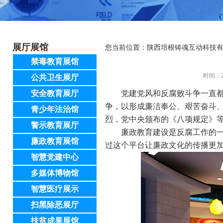
展厅展馆
您当前位置：
陕西培根铸魂互动科技
禁毒教育展馆
时间：2
公共卫生展厅
安全教育展厅
党建党风和反腐败斗争一直
争，以形成廉洁奉公、艰苦奋斗
青少年法治馆
烈，党中央颁布的《八项规定》
警示教育展厅
廉政教育建设是反腐工作的
廉政教育展馆
过这个平台让廉政文化的传播更
智慧党建中心
多媒体博物馆
智慧医疗展示
扫黑除恶展厅
扶贫成果展馆