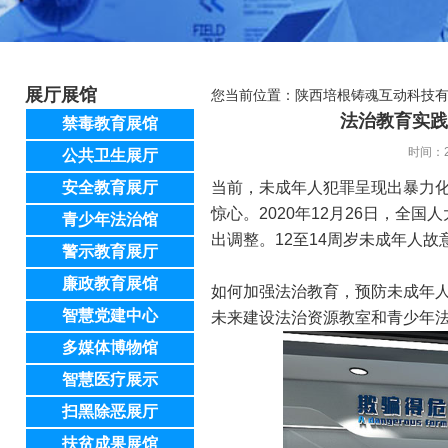
展厅展馆
您当前位置：
陕西培根铸魂互动科技
法治教育实
禁毒教育展馆
时间：2
公共卫生展厅
安全教育展厅
当前，未成年人犯罪呈现出暴力
惊心。2020年12月26日，
青少年法治馆
出调整。12至14周岁未成年人故
警示教育展厅
廉政教育展馆
如何加强法治教育，预防未成年
智慧党建中心
未来建设法治资源教室和青少年
多媒体博物馆
智慧医疗展示
扫黑除恶展厅
扶贫成果展馆