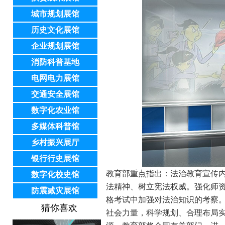
城市规划展馆
历史文化展馆
企业规划展馆
消防科普基地
电网电力展馆
交通安全展馆
数字化农业馆
多媒体科普馆
乡村振兴展厅
银行行史展馆
教育部重点指出：法治教育宣传
数字化校史馆
法精神、树立宪法权威。强化师
防震减灾展馆
格考试中加强对法治知识的考察
猜你喜欢
社会力量，科学规划、合理布局