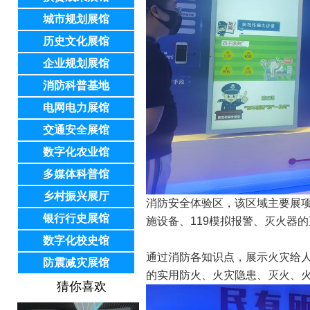
城市规划展馆
历史文化展馆
企业规划展馆
消防科普基地
电网电力展馆
交通安全展馆
数字化农业馆
多媒体科普馆
乡村振兴展厅
消防安全体验区，该区域主要展
银行行史展馆
施设备、119模拟报警、灭火器
数字化校史馆
通过消防各知识点，展示火灾给
防震减灾展馆
的实用防火、火灾隐患、灭火、
猜你喜欢