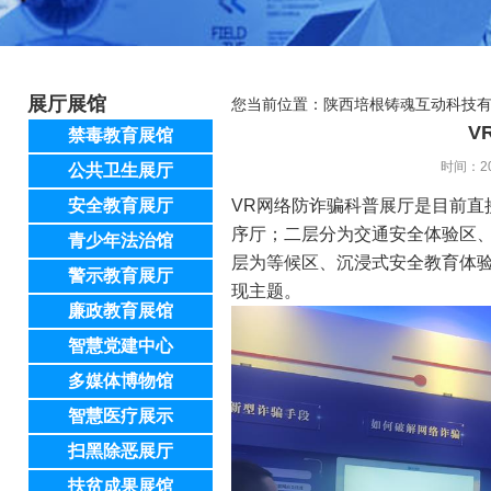
展厅展馆
您当前位置：
陕西培根铸魂互动科技
V
禁毒教育展馆
时间：20
公共卫生展厅
安全教育展厅
VR网络防诈骗科普展厅是目前直
序厅；二层分为交通安全体验区
青少年法治馆
层为等候区、沉浸式安全教育体验
警示教育展厅
现主题。
廉政教育展馆
智慧党建中心
多媒体博物馆
智慧医疗展示
扫黑除恶展厅
扶贫成果展馆