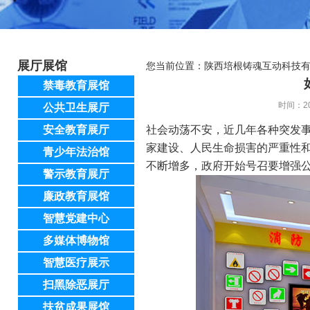
展厅展馆
您当前位置：
陕西培根铸魂互动科技
禁毒教育展馆
时间：20
公共卫生展厅
安全教育展厅
社会动荡不安，近几年各种突发
家建设、人民生命损害的严重性和
青少年法治馆
不断增多，政府开始号召要增强
警示教育展厅
廉政教育展馆
智慧党建中心
多媒体博物馆
智慧医疗展示
扫黑除恶展厅
扶贫成果展馆