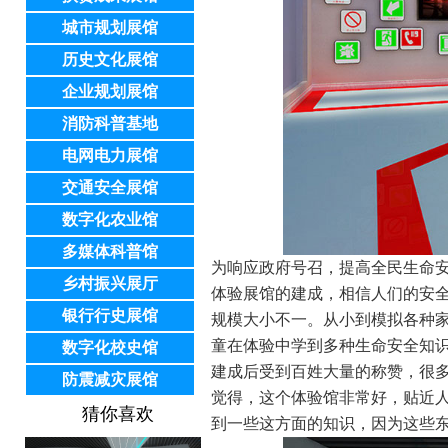
城市规划展馆
历史文化展馆
企业规划展馆
消防科普基地
电网电力展馆
交通安全展馆
数字化农业馆
多媒体科普馆
为响应政府号召，提高全民生命
乡村振兴展厅
体验展馆的建成，相信人们的安
银行行史展馆
规模大小不一。从小到模拟各种
童在体验中学到多种生命安全知
数字化校史馆
建成后受到百姓大量的称赞，很
防震减灾展馆
觉得，这个体验馆非常好，贴近
猜你喜欢
到一些这方面的知识，因为这些