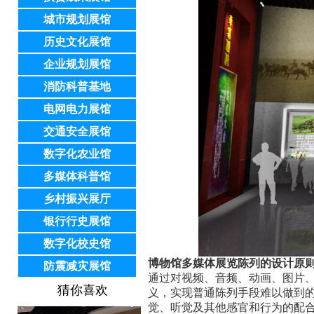
城市规划展馆
历史文化展馆
企业规划展馆
消防科普基地
电网电力展馆
交通安全展馆
数字化农业馆
多媒体科普馆
乡村振兴展厅
银行行史展馆
数字化校史馆
博物馆多媒体展览陈列的设计原
防震减灾展馆
通过对视频、音频、动画、图片
猜你喜欢
义，实现普通陈列手段难以做到
觉、听觉及其他感官和行为的配