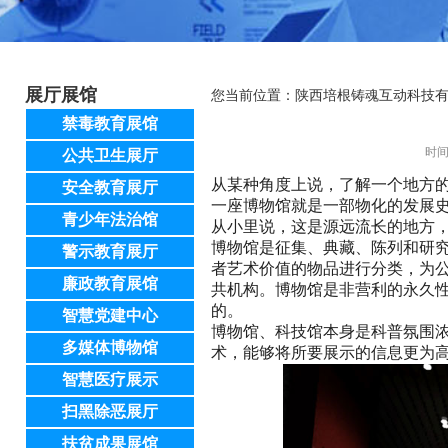
展厅展馆
您当前位置：
陕西培根铸魂互动科技
禁毒教育展馆
时间
公共卫生展厅
从某种角度上说，了解一个地方
安全教育展厅
一座博物馆就是一部物化的发展
青少年法治馆
从小里说，这是源远流长的地方
博物馆是征集、典藏、陈列和研
警示教育展厅
者艺术价值的物品进行分类，为
廉政教育展馆
共机构。博物馆是非营利的永久性
的。
智慧党建中心
博物馆、科技馆本身是科普氛围
多媒体博物馆
术，能够将所要展示的信息更为
智慧医疗展示
扫黑除恶展厅
扶贫成果展馆