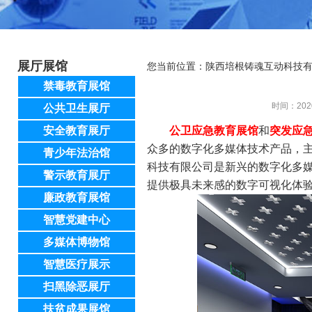
展厅展馆
您当前位置：
陕西培根铸魂互动科技
禁毒教育展馆
时间：202
公共卫生展厅
安全教育展厅
公卫应急教育展馆
和
突发应
众多的数字化多媒体技术产品，
青少年法治馆
科技有限公司是新兴的数字化多
警示教育展厅
提供极具未来感的数字可视化体
廉政教育展馆
智慧党建中心
多媒体博物馆
智慧医疗展示
扫黑除恶展厅
扶贫成果展馆