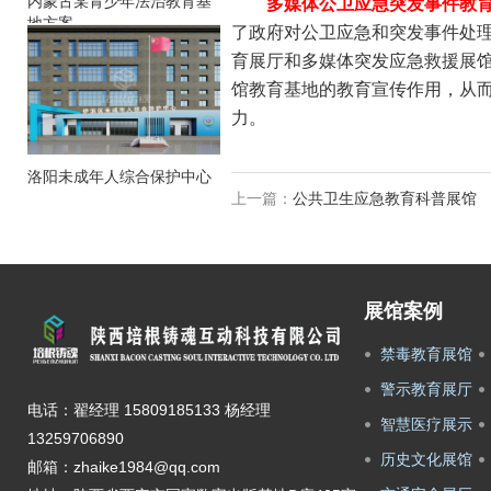
内蒙古某青少年法治教育基
多媒体公卫应急突发事件教
地方案
了政府对公卫应急和突发事件处
育展厅和多媒体突发应急救援展
馆教育基地的教育宣传作用，从
力。
洛阳未成年人综合保护中心
上一篇：
公共卫生应急教育科普展馆
展馆案例
禁毒教育展馆
警示教育展厅
电话：翟经理 15809185133 杨经理
智慧医疗展示
13259706890
历史文化展馆
邮箱：zhaike1984@qq.com