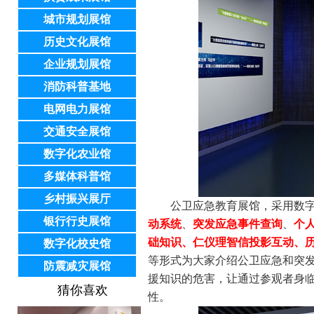
城市规划展馆
历史文化展馆
企业规划展馆
消防科普基地
电网电力展馆
交通安全展馆
数字化农业馆
多媒体科普馆
乡村振兴展厅
公卫应急教育展馆，采用数
银行行史展馆
动系统
、
突发应急事件查询
、
个人
础知识、
仁仪理智信投影互动、
数字化校史馆
等形式为大家介绍公卫应急和突
防震减灾展馆
援知识的危害，让通过参观者身
猜你喜欢
性。